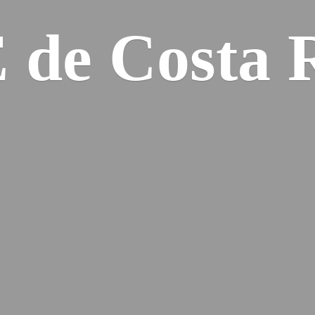
E de
Costa 