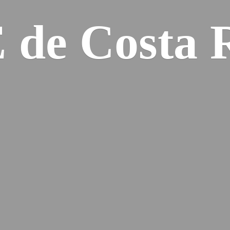
E de
Costa 