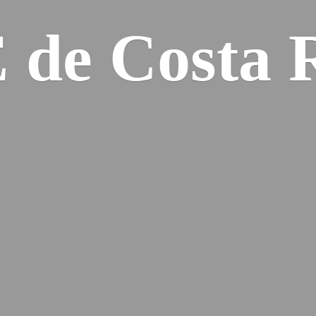
E de
Costa 