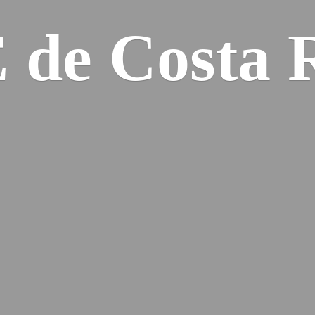
E de
Costa 